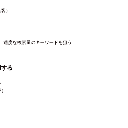
集客）
、適度な検索量のキーワードを狙う
用する
る
P）