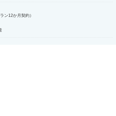
プラン12か月契約）
能