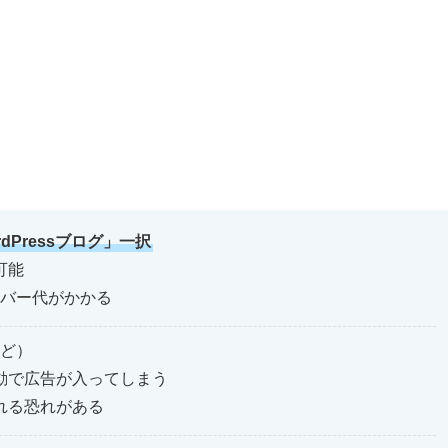
rdPressブログ」一択
可能
ーバー代がかかる
など）
動で広告が入ってしまう
れる恐れがある