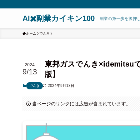
AI✖️副業カイキン100
副業の第一歩を後押
ホーム
でんき
東邦ガスでんき×idemits
2024
9/13
版】
2024年9月13日
でんき
当ページのリンクには広告が含まれています。