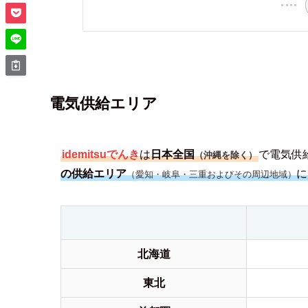
電気供給エリア
idemitsuでんき
は
日本全国
で電気供
（沖縄を除く）
の供給エリア
に
（愛知・岐阜・三重およびその周辺地域）
北海道
東北