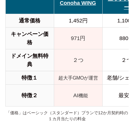
Conoha WING
ー
通常価格
1,452円
1,100
キャンペーン価
971円
880円
格
ドメイン無料特
２つ
２つ
典
特徴１
老舗/シェア
超大手GMOが運営
特徴２
AI
最安
機能
「価格」はベーシック（スタンダード）プランで12か月契約時の
１カ月当たりの料金