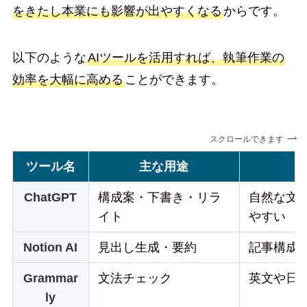
をきたし本業にも影響が出やすくなる
からです。
以下のような
AIツールを活用すれば、執筆作業の
効率を大幅に高める
ことができます。
スクロールできます
ツール名
主な用途
ChatGPT
構成案・下書き・リラ
自然な文
イト
やすい
Notion AI
見出し生成・要約
記事構成
Grammar
文法チェック
英文や日
ly