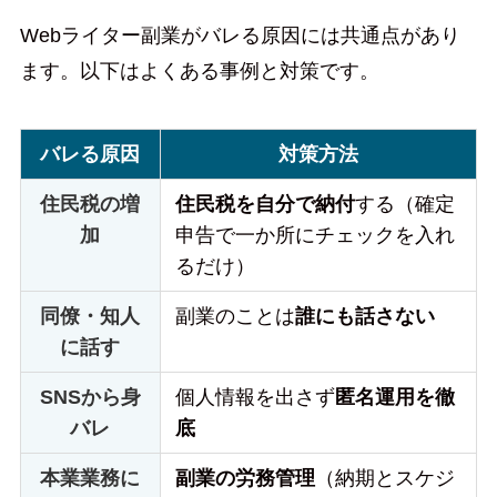
Webライター副業がバレる原因には共通点があり
ます。以下はよくある事例と対策です。
バレる原因
対策方法
住民税の増
住民税を自分で納付
する（確定
加
申告で一か所にチェックを入れ
るだけ）
同僚・知人
副業のことは
誰にも話さない
に話す
SNSから身
個人情報を出さず
匿名運用を徹
バレ
底
本業業務に
副業の労務管理
（納期とスケジ