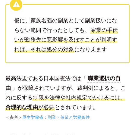
仮に、家族名義の副業として副業扱いにな
らない範囲で行ったとしても、
家業の手伝
いが勤務先に悪影響を及ぼすことが判明す
れば、それは処分の対象
になりえます
最高法規である日本国憲法では「
職業選択の自
由
」が保障されていますが、裁判例によると、こ
れに反する
制限を法律や社内規定でかけるには、
合理的な理由
が必要
とされています。
＜参考＞
厚生労働省：副業・兼業と労働条件