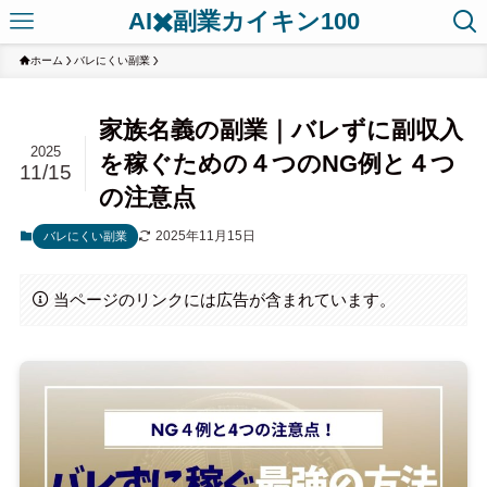
AI✖️副業カイキン100
ホーム
バレにくい副業
家族名義の副業｜バレずに副収入
2025
を稼ぐための４つのNG例と４つ
11/15
の注意点
2025年11月15日
バレにくい副業
当ページのリンクには広告が含まれています。