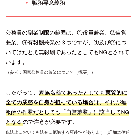
職務専念義務
公務員の副業制限の範囲は、①役員兼業、②自営
兼業、③有報酬兼業の３つですが、①及び②につ
いてはたとえ無報酬であったとしてもNGとされて
います。
（参考：国家公務員の兼業について
（
概要
）
）
したがって、
家族名義であったとしても
実質的に
全ての業務を自身が担っている場合
は、それが無
報酬の作業だとしても「自営兼業」に該当してNG
となる
ので注意が必要です。
税法上においても法令に抵触する可能性があります（詳細は後述