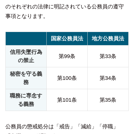
のそれぞれの法律に明記されている公務員の遵守
事項となります。
国家公務員法
地方公務員法
信用失墜行為
第99条
第33条
の禁止
秘密を守る義
第100条
第34条
務
職務に専念す
第101条
第35条
る義務
公務員の懲戒処分は「戒告」「減給」「停職」